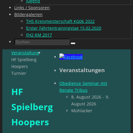
Jugend
Links / Sponsoren
Bildergalerien
THS Kreismeisterschaft KG06 2022
Erster Fährtentrainingstag 15.02.2020
FH2 KM 2017
Suchen
Suchen
nach:
Start
Veranstaltung
HF Spielberg
Hoopers
Veranstaltungen
Turnier
Obedience Seminar mit
HF
Renate Tribus
8. August 2026 - 9.
Spielberg
August 2026
Mühlacker
Hoopers