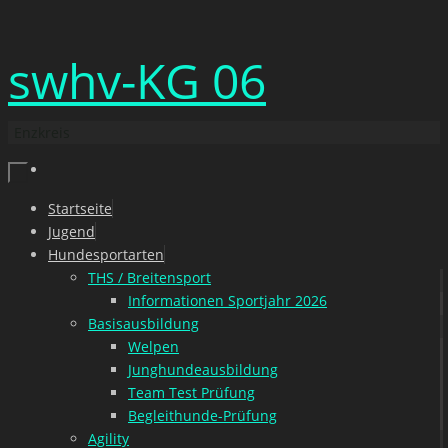
Zum
swhv-KG 06
Inhalt
springen
Enzkreis
Zum
Startseite
Inhalt
Jugend
springen
Hundesportarten
THS / Breitensport
Informationen Sportjahr 2026
Basisausbildung
Welpen
Junghundeausbildung
Team Test Prüfung
Begleithunde-Prüfung
Agility