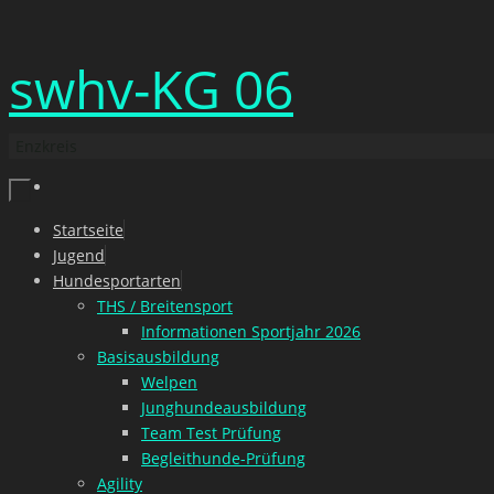
Zum
swhv-KG 06
Inhalt
springen
Enzkreis
Zum
Startseite
Inhalt
Jugend
springen
Hundesportarten
THS / Breitensport
Informationen Sportjahr 2026
Basisausbildung
Welpen
Junghundeausbildung
Team Test Prüfung
Begleithunde-Prüfung
Agility