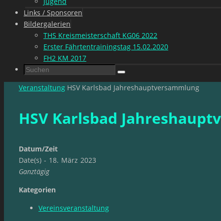
Jugend
Links / Sponsoren
Bildergalerien
THS Kreismeisterschaft KG06 2022
Erster Fährtentrainingstag 15.02.2020
FH2 KM 2017
Suchen
Suchen
nach:
Start
Veranstaltung
HSV Karlsbad Jahreshauptversammlung
HSV Karlsbad Jahreshaup
Datum/Zeit
Date(s) - 18. März 2023
Ganztägig
Kategorien
Vereinsveranstaltung