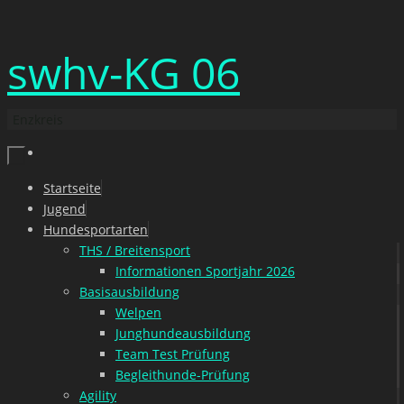
Zum
swhv-KG 06
Inhalt
springen
Enzkreis
Zum
Startseite
Inhalt
Jugend
springen
Hundesportarten
THS / Breitensport
Informationen Sportjahr 2026
Basisausbildung
Welpen
Junghundeausbildung
Team Test Prüfung
Begleithunde-Prüfung
Agility