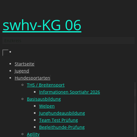
Zum
swhv-KG 06
Inhalt
springen
Enzkreis
Zum
Startseite
Inhalt
Jugend
springen
Hundesportarten
THS / Breitensport
Informationen Sportjahr 2026
Basisausbildung
Welpen
Junghundeausbildung
Team Test Prüfung
Begleithunde-Prüfung
Agility