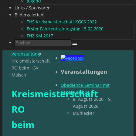
Jugend
Links / Sponsoren
Bildergalerien
THS Kreismeisterschaft KG06 2022
Erster Fährtentrainingstag 15.02.2020
FH2 KM 2017
Suchen
Suchen
nach:
Start
Veranstaltung
Kreismeisterschaft
RO beim HSV
Veranstaltungen
Malsch
Obedience Seminar mit
Kreismeisterschaft
Renate Tribus
8. August 2026 - 9.
RO
August 2026
Mühlacker
beim