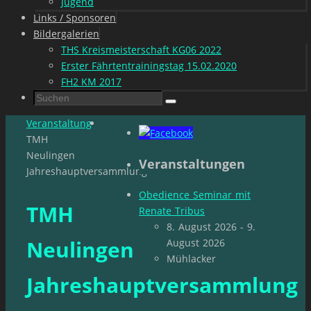
Jugend
Links / Sponsoren
Bildergalerien
THS Kreismeisterschaft KG06 2022
Erster Fährtentrainingstag 15.02.2020
FH2 KM 2017
Suchen
Suchen
nach:
Start
Veranstaltung
TMH
Neulingen
Veranstaltungen
Jahreshauptversammlung
Obedience Seminar mit
TMH
Renate Tribus
8. August 2026 - 9.
Neulingen
August 2026
Mühlacker
Jahreshauptversammlung