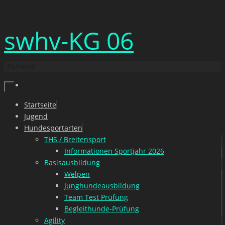
Zum
swhv-KG 06
Inhalt
springen
Enzkreis
Zum
Startseite
Inhalt
Jugend
springen
Hundesportarten
THS / Breitensport
Informationen Sportjahr 2026
Basisausbildung
Welpen
Junghundeausbildung
Team Test Prüfung
Begleithunde-Prüfung
Agility