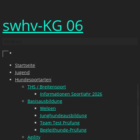
Zum
swhv-KG 06
Inhalt
springen
Enzkreis
Zum
Startseite
Inhalt
Jugend
springen
Hundesportarten
THS / Breitensport
Informationen Sportjahr 2026
Basisausbildung
Welpen
Junghundeausbildung
Team Test Prüfung
Begleithunde-Prüfung
Agility