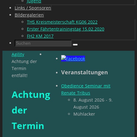
Jugend
Links / Sponsoren
Bildergalerien
THS Kreismeisterschaft KG06 2022
Erster Fährtentrainingstag 15.02.2020
FH2 KM 2017
Suchen
Suchen
nach:
Start
Agility
Achtung der
Termin
Veranstaltungen
entfällt!
Obedience Seminar mit
Achtung
Renate Tribus
8. August 2026 - 9.
der
August 2026
Mühlacker
Termin