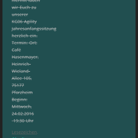
hiermit laden
wir Euch zu
unserer
KG06 Agility
Jahresanfangssitzung
herzlich ein.
Termin: Ort:
Café
Hasenmayer,
Heinrich-
Wieland-
Allee 105,
75177
Pforzheim
Beginn:
Mittwoch,
24.02.2016
19:30 Uhr
Lesezeichen
.