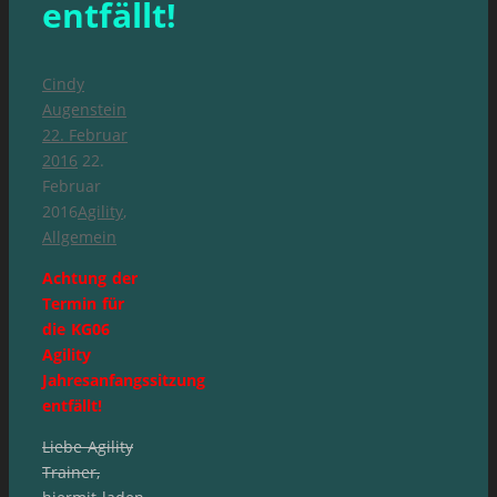
entfällt!
Cindy
Augenstein
22. Februar
2016
22.
Februar
2016
Agility
,
Allgemein
Achtung der
Termin für
die KG06
Agility
Jahresanfangssitzung
entfällt!
Liebe Agility
Trainer,