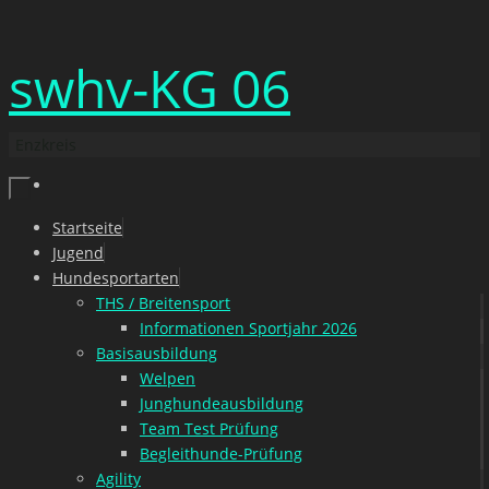
Zum
swhv-KG 06
Inhalt
springen
Enzkreis
Zum
Startseite
Inhalt
Jugend
springen
Hundesportarten
THS / Breitensport
Informationen Sportjahr 2026
Basisausbildung
Welpen
Junghundeausbildung
Team Test Prüfung
Begleithunde-Prüfung
Agility