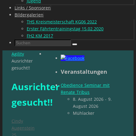
Jugend
Links / Sponsoren
Bildergalerien
THS Kreismeisterschaft KG06 2022
Erster Fährtentrainingstag 15.02.2020
FH2 KM 2017
Suchen
Suchen
nach:
Start
Agility
Ausrichter
gesucht!!
Veranstaltungen
Ausrichter
Obedience Seminar mit
Renate Tribus
gesucht!!
8. August 2026 - 9.
August 2026
Mühlacker
Cindy
Augenstein
25.