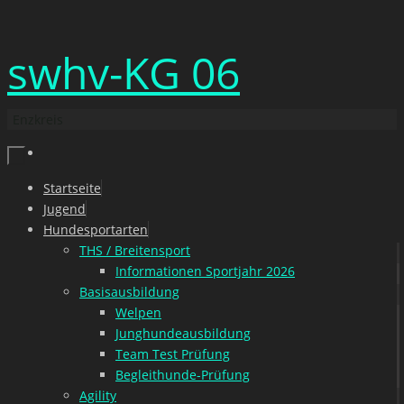
Zum
swhv-KG 06
Inhalt
springen
Enzkreis
Zum
Startseite
Inhalt
Jugend
springen
Hundesportarten
THS / Breitensport
Informationen Sportjahr 2026
Basisausbildung
Welpen
Junghundeausbildung
Team Test Prüfung
Begleithunde-Prüfung
Agility