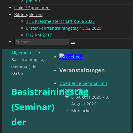
Jugend
Links / Sponsoren
Bildergalerien
THS Kreismeisterschaft KG06 2022
Erster Fährtentrainingstag 15.02.2020
FH2 KM 2017
Suchen
Suchen
nach:
Start
Allgemein
Basistrainingstag
(Seminar) der
Veranstaltungen
KG 06
Obedience Seminar mit
Basistrainingstag
Renate Tribus
8. August 2026 - 9.
(Seminar)
August 2026
Mühlacker
der