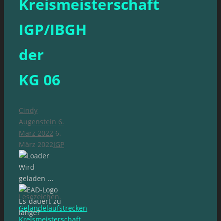
Kreismeisterschaft
IGP/IBGH
der
KG 06
Cindy
Augenstein
6.
März 2022
6.
März 2022
IGP
Wird
geladen …
Lesezeichen
.
Es dauert zu
Geländelaufstrecken
lange?
Kreismeisterschaft