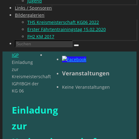
Jugend
Links / Sponsoren
Bildergalerien
THS Kreismeisterschaft KG06 2022
Erster Fährtentrainingstag 15.02.2020
FH2 KM 2017
Suchen
Suchen
nach:
Start
IGP
Einladung
zur
Veranstaltungen
Kreismeisterschaft
IGP/IBGH der
Keine Veranstaltungen
KG 06
Einladung
zur