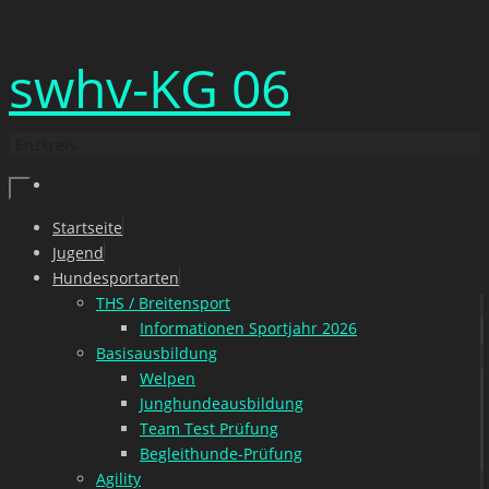
Zum
swhv-KG 06
Inhalt
springen
Enzkreis
Zum
Startseite
Inhalt
Jugend
springen
Hundesportarten
THS / Breitensport
Informationen Sportjahr 2026
Basisausbildung
Welpen
Junghundeausbildung
Team Test Prüfung
Begleithunde-Prüfung
Agility