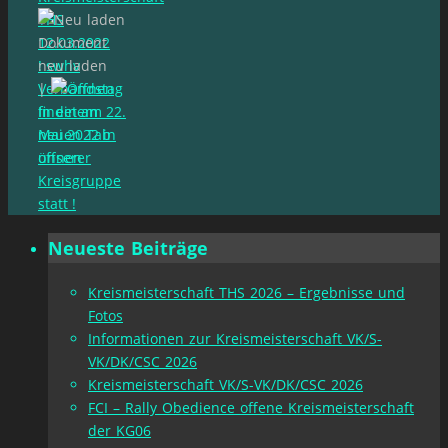
THS
12.03.2022
Dokument
! swhv
neu laden
Verbandstag
|
findet am 22.
In einem
Mai 2022 in
neuen Tab
unserer
öffnen
Kreisgruppe
statt !
Neueste Beiträge
Kreismeisterschaft THS 2026 – Ergebnisse und
Fotos
Informationen zur Kreismeisterschaft VK/S-
VK/DK/CSC 2026
Kreismeisterschaft VK/S-VK/DK/CSC 2026
FCI – Rally Obedience offene Kreismeisterschaft
der KG06