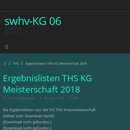
Zum
Inhalt
springen
swhv-KG 06
Enzkreis
Start
THS
Ergebnislisten THS KG Meisterschaft 2018
Ergebnislisten THS KG
Meisterschaft 2018
Cindy Augenstein
30. April 2018
THS
Die Ergebnislisten von der KG THS Kreismeisterschaft
stehen zum Download bereit:
[Download nicht gefunden.]
[Download nicht gefunden.]