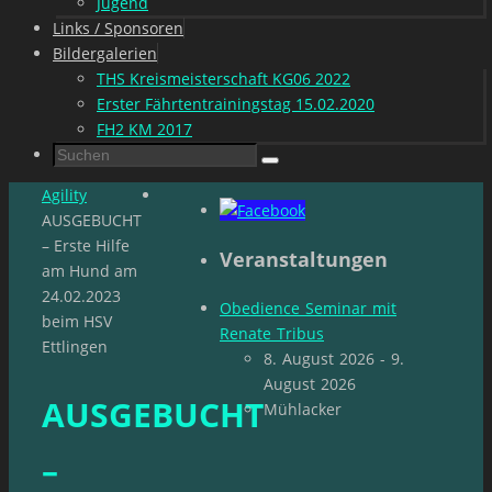
Jugend
Links / Sponsoren
Bildergalerien
THS Kreismeisterschaft KG06 2022
Erster Fährtentrainingstag 15.02.2020
FH2 KM 2017
Suchen
Suchen
nach:
Start
Agility
AUSGEBUCHT
– Erste Hilfe
Veranstaltungen
am Hund am
24.02.2023
Obedience Seminar mit
beim HSV
Renate Tribus
Ettlingen
8. August 2026 - 9.
August 2026
AUSGEBUCHT
Mühlacker
–