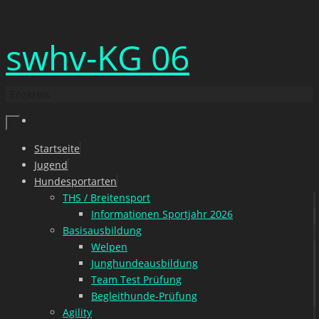
Zum
swhv-KG 06
Inhalt
springen
Enzkreis
Zum
Startseite
Inhalt
Jugend
springen
Hundesportarten
THS / Breitensport
Informationen Sportjahr 2026
Basisausbildung
Welpen
Junghundeausbildung
Team Test Prüfung
Begleithunde-Prüfung
Agility