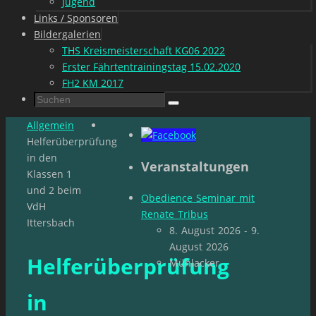
Jugend
Links / Sponsoren
Bildergalerien
THS Kreismeisterschaft KG06 2022
Erster Fährtentrainingstag 15.02.2020
FH2 KM 2017
Suchen
Suchen
nach:
Start
Allgemein
Helferüberprüfung
in den
Veranstaltungen
Klassen 1
und 2 beim
Obedience Seminar mit
VdH
Renate Tribus
Ittersbach
8. August 2026 - 9.
August 2026
Helferüberprüfung
Mühlacker
in