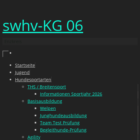
Zum
swhv-KG 06
Inhalt
springen
Enzkreis
Zum
Startseite
Inhalt
Jugend
springen
Hundesportarten
THS / Breitensport
Informationen Sportjahr 2026
Basisausbildung
Welpen
Junghundeausbildung
Team Test Prüfung
Begleithunde-Prüfung
Agility