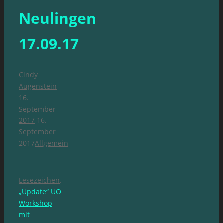
Neulingen
17.09.17
Cindy
Augenstein
16.
September
2017
16.
September
2017
Allgemein
Lesezeichen
.
„Update“ UO
Workshop
mit