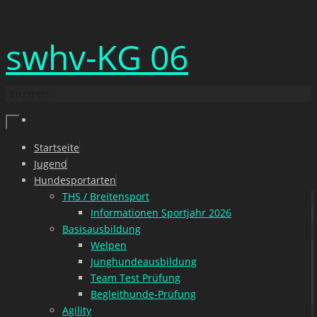
Zum
swhv-KG 06
Inhalt
springen
Enzkreis
Zum
Startseite
Inhalt
Jugend
springen
Hundesportarten
THS / Breitensport
Informationen Sportjahr 2026
Basisausbildung
Welpen
Junghundeausbildung
Team Test Prüfung
Begleithunde-Prüfung
Agility