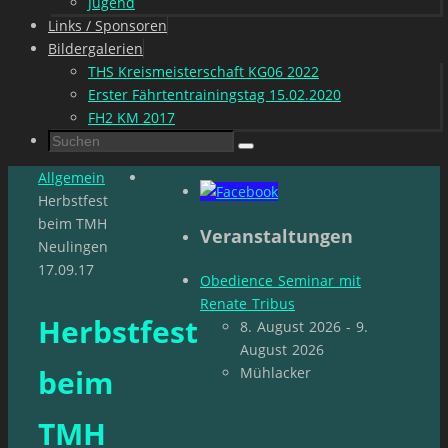
Jugend
Links / Sponsoren
Bildergalerien
THS Kreismeisterschaft KG06 2022
Erster Fährtentrainingstag 15.02.2020
FH2 KM 2017
Suchen
Suchen
nach:
Start
Allgemein
Herbstfest
beim TMH
Veranstaltungen
Neulingen
17.09.17
Obedience Seminar mit
Renate Tribus
Herbstfest
8. August 2026 - 9.
August 2026
beim
Mühlacker
TMH