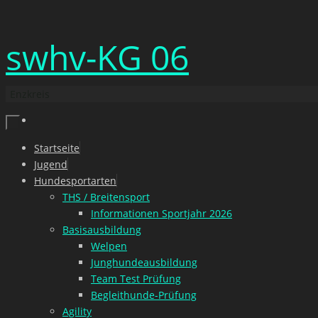
Zum
swhv-KG 06
Inhalt
springen
Enzkreis
Zum
Startseite
Inhalt
Jugend
springen
Hundesportarten
THS / Breitensport
Informationen Sportjahr 2026
Basisausbildung
Welpen
Junghundeausbildung
Team Test Prüfung
Begleithunde-Prüfung
Agility