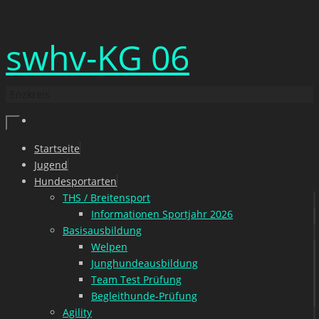
Zum
swhv-KG 06
Inhalt
springen
Enzkreis
Zum
Startseite
Inhalt
Jugend
springen
Hundesportarten
THS / Breitensport
Informationen Sportjahr 2026
Basisausbildung
Welpen
Junghundeausbildung
Team Test Prüfung
Begleithunde-Prüfung
Agility