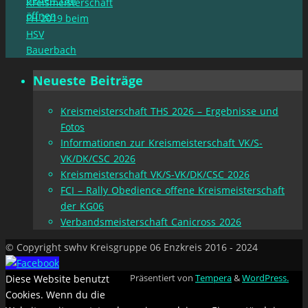
Kreismeisterschaft
öffnen
FH 2019 beim
HSV
Bauerbach
Neueste Beiträge
Kreismeisterschaft THS 2026 – Ergebnisse und
Fotos
Informationen zur Kreismeisterschaft VK/S-
VK/DK/CSC 2026
Kreismeisterschaft VK/S-VK/DK/CSC 2026
FCI – Rally Obedience offene Kreismeisterschaft
der KG06
Verbandsmeisterschaft Canicross 2026
© Copyright swhv Kreisgruppe 06 Enzkreis 2016 - 2024
Diese Website benutzt
Präsentiert von
Tempera
&
WordPress.
Cookies. Wenn du die