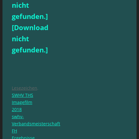
nicht
gefunden.]
[Download
nicht
gefunden.]
Lesezeichen
.
SWHV THS
Imagefilm
2018
swhv-
Verbandsmeisterschaft
FH
Ergebnisse