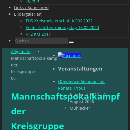
Jugend
Links / Sponsoren
Bildergalerien
THS Kreismeisterschaft KG06 2022
Erster Fährtentrainingstag 15.02.2020
FH2 KM 2017
Suchen
Suchen
nach:
Start
Allgemein
Mannschaftspokalkampf
der
Veranstaltungen
Kreisgruppe
06
Obedience Seminar mit
Renate Tribus
Mannschaftspokalkampf
8. August 2026 - 9.
August 2026
der
Mühlacker
Kreisgruppe