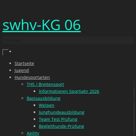
Zum
swhv-KG 06
Inhalt
springen
Enzkreis
Zum
Startseite
Inhalt
Jugend
springen
Hundesportarten
THS / Breitensport
Informationen Sportjahr 2026
Basisausbildung
Welpen
Junghundeausbildung
Team Test Prüfung
Begleithunde-Prüfung
Agility