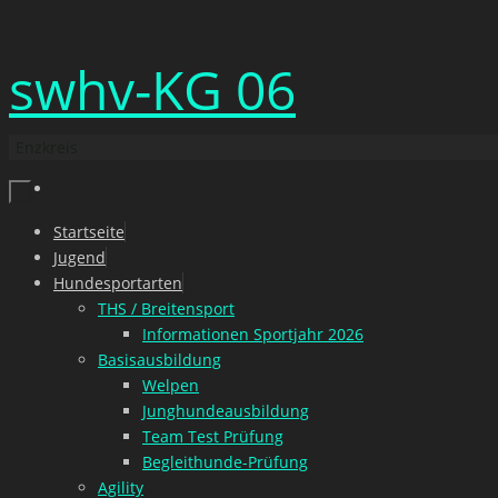
Zum
swhv-KG 06
Inhalt
springen
Enzkreis
Zum
Startseite
Inhalt
Jugend
springen
Hundesportarten
THS / Breitensport
Informationen Sportjahr 2026
Basisausbildung
Welpen
Junghundeausbildung
Team Test Prüfung
Begleithunde-Prüfung
Agility