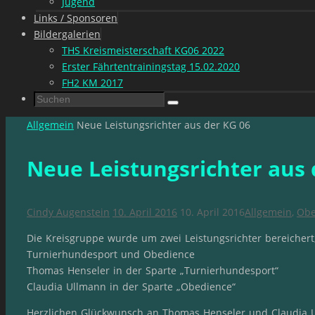
Jugend
Links / Sponsoren
Bildergalerien
THS Kreismeisterschaft KG06 2022
Erster Fährtentrainingstag 15.02.2020
FH2 KM 2017
Suchen
Suchen
nach:
Start
Allgemein
Neue Leistungsrichter aus der KG 06
Neue Leistungsrichter aus 
Cindy Augenstein
10. April 2016
10. April 2016
Allgemein
,
Obe
Die Kreisgruppe wurde um zwei Leistungsrichter bereichert,
Turnierhundesport und Obedience
Thomas Henseler in der Sparte „Turnierhundesport“
Claudia Ullmann in der Sparte „Obedience“
Herzlichen Glückwunsch an Thomas Henseler und Claudia 