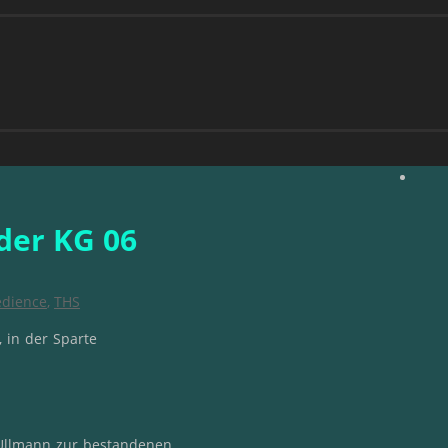
der KG 06
dience
,
THS
 in der Sparte
Ullmann zur bestandenen