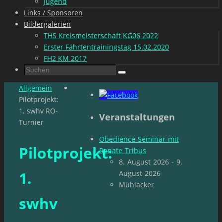
Jugend
Links / Sponsoren
Bildergalerien
THS Kreismeisterschaft KG06 2022
Erster Fährtentrainingstag 15.02.2020
FH2 KM 2017
Suchen
Suchen
nach:
Start
Allgemein
Pilotprojekt:
1. swhv RO-
Veranstaltungen
Turnier
Obedience Seminar mit
Pilotprojekt:
Renate Tribus
8. August 2026 - 9.
1.
August 2026
Mühlacker
swhv