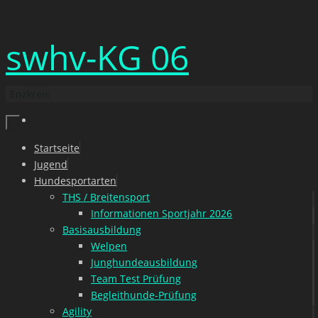
Zum
swhv-KG 06
Inhalt
springen
Enzkreis
Zum
Startseite
Inhalt
Jugend
springen
Hundesportarten
THS / Breitensport
Informationen Sportjahr 2026
Basisausbildung
Welpen
Junghundeausbildung
Team Test Prüfung
Begleithunde-Prüfung
Agility