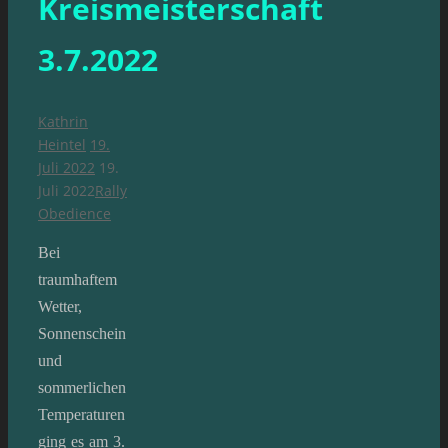
Kreismeisterschaft
3.7.2022
Kathrin
Heintel
19.
Juli 2022
19.
Juli 2022
Rally
Obedience
Bei
traumhaftem
Wetter,
Sonnenschein
und
sommerlichen
Temperaturen
ging es am 3.