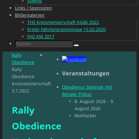
Jugend
Links / Sponsoren
Bildergalerien
THS Kreismeisterschaft KG06 2022
Erster Fährtentrainingstag 15.02.2020
FH2 KM 2017
Suchen
Suchen
nach:
Start
Rally
Obedience
Rally
Veranstaltungen
Obedience
Kreismeisterschaft
Obedience Seminar mit
3.7.2022
Renate Tribus
8. August 2026 - 9.
Rally
August 2026
Mühlacker
Obedience