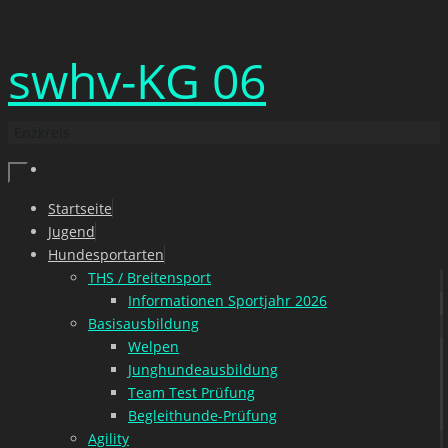
Zum
swhv-KG 06
Inhalt
springen
Enzkreis
Zum
Startseite
Inhalt
Jugend
springen
Hundesportarten
THS / Breitensport
Informationen Sportjahr 2026
Basisausbildung
Welpen
Junghundeausbildung
Team Test Prüfung
Begleithunde-Prüfung
Agility