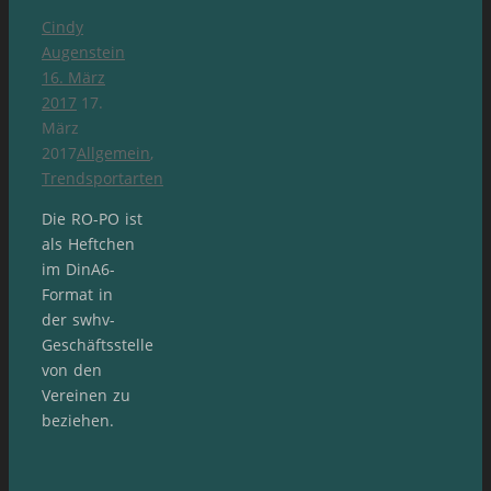
Cindy
Augenstein
16. März
2017
17.
März
2017
Allgemein
,
Trendsportarten
Die RO-PO ist
als Heftchen
im DinA6-
Format in
der swhv-
Geschäftsstelle
von den
Vereinen zu
beziehen.