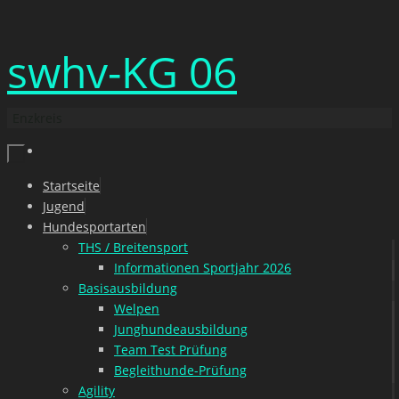
Zum
swhv-KG 06
Inhalt
springen
Enzkreis
Zum
Startseite
Inhalt
Jugend
springen
Hundesportarten
THS / Breitensport
Informationen Sportjahr 2026
Basisausbildung
Welpen
Junghundeausbildung
Team Test Prüfung
Begleithunde-Prüfung
Agility