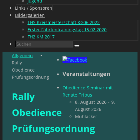
Jugend
Links / Sponsoren
Bildergalerien
THS Kreismeisterschaft KG06 2022
Erster Fährtentrainingstag 15.02.2020
FH2 KM 2017
Suchen
Suchen
nach:
Start
Allgemein
Rally
Obedience
Veranstaltungen
Prüfungsordnung
Obedience Seminar mit
Rally
Renate Tribus
8. August 2026 - 9.
Obedience
August 2026
Mühlacker
Prüfungsordnung