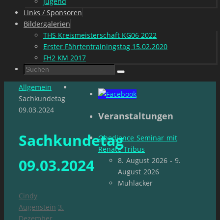
Jugend
Links / Sponsoren
Bildergalerien
THS Kreismeisterschaft KG06 2022
Erster Fährtentrainingstag 15.02.2020
FH2 KM 2017
Suchen
Suchen
nach:
Start
Allgemein
Sachkundetag
09.03.2024
Veranstaltungen
Sachkundetag
Obedience Seminar mit
Renate Tribus
09.03.2024
8. August 2026 - 9.
August 2026
Mühlacker
Cindy
Augenstein
3.
Dezember