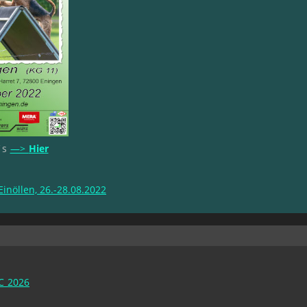
´s
—>
Hier
nöllen, 26.-28.08.2022
C 2026