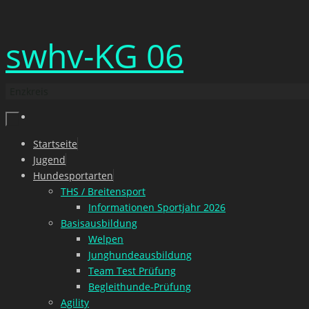
Zum
swhv-KG 06
Inhalt
springen
Enzkreis
Zum
Startseite
Inhalt
Jugend
springen
Hundesportarten
THS / Breitensport
Informationen Sportjahr 2026
Basisausbildung
Welpen
Junghundeausbildung
Team Test Prüfung
Begleithunde-Prüfung
Agility