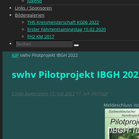
Jugend
Links / Sponsoren
Bildergalerien
THS Kreismeisterschaft KG06 2022
Erster Fährtentrainingstag 15.02.2020
FH2 KM 2017
Suchen
Suchen
nach:
Start
IGP
swhv Pilotprojekt IBGH 2022
swhv Pilotprojekt IBGH 202
Cindy Augenstein
17. Juli 2022
17. Juli 2022
IGP
Meldeschluss ist