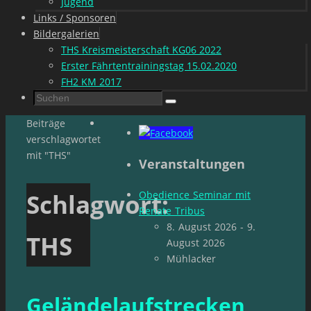
Jugend
Links / Sponsoren
Bildergalerien
THS Kreismeisterschaft KG06 2022
Erster Fährtentrainingstag 15.02.2020
FH2 KM 2017
Suchen
Suchen
nach:
Start
Beiträge
verschlagwortet
mit "THS"
Veranstaltungen
Schlagwort:
Obedience Seminar mit
Renate Tribus
8. August 2026 - 9.
THS
August 2026
Mühlacker
Geländelaufstrecken