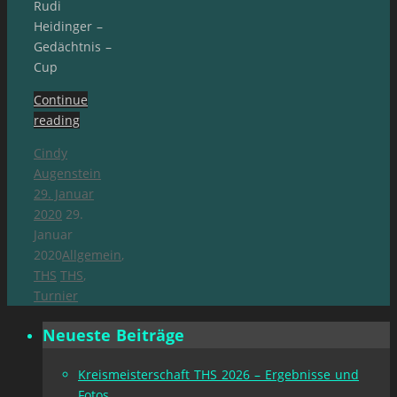
Rudi
Heidinger –
Gedächtnis –
Cup
Continue
reading
Cindy
Augenstein
29. Januar
2020
29.
Januar
2020
Allgemein
,
THS
THS
,
Turnier
Neueste Beiträge
Kreismeisterschaft THS 2026 – Ergebnisse und
Fotos