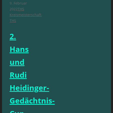
9. Februar
2022
THS
Kreismeisterschaft
,
THS
2.
Hans
und
Rudi
Heidinger-
Gedächtnis-