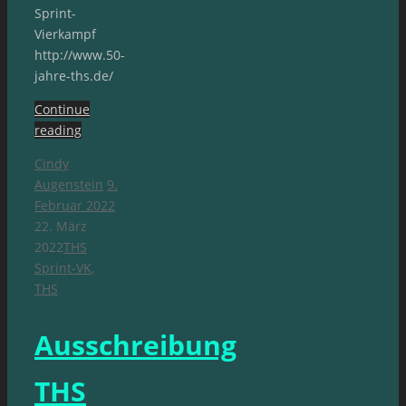
Sprint-
Vierkampf
http://www.50-
jahre-ths.de/
Continue
reading
Cindy
Augenstein
9.
Februar 2022
22. März
2022
THS
Sprint-VK
,
THS
Ausschreibung
THS