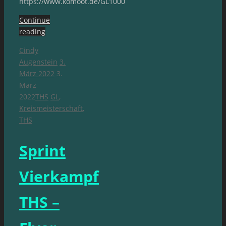
https://www.komoot.de/GL1000
Continue
reading
Cindy
Augenstein
3.
März 2022
3.
März
2022
THS
GL
,
Kreismeisterschaft
,
THS
Sprint
Vierkampf
THS –