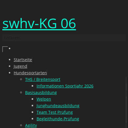
Zum
swhv-KG 06
Inhalt
springen
Enzkreis
Zum
Startseite
Inhalt
Jugend
springen
Hundesportarten
THS / Breitensport
Informationen Sportjahr 2026
Basisausbildung
Welpen
Junghundeausbildung
Team Test Prüfung
Begleithunde-Prüfung
Agility