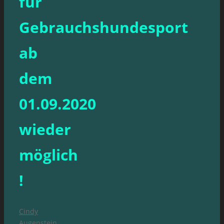
für
Gebrauchshundesport
ab
dem
01.09.2020
wieder
möglich
!
Cindy
Augenstein