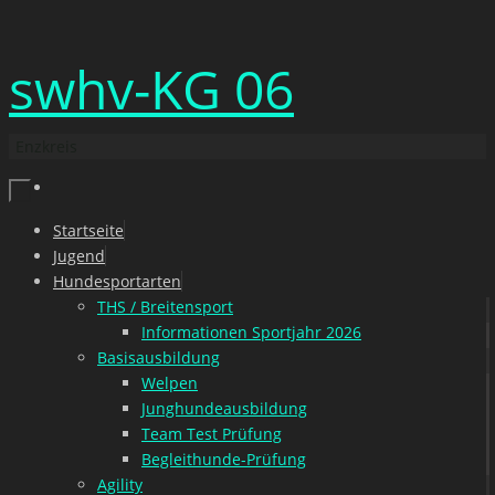
Zum
swhv-KG 06
Inhalt
springen
Enzkreis
Zum
Startseite
Inhalt
Jugend
springen
Hundesportarten
THS / Breitensport
Informationen Sportjahr 2026
Basisausbildung
Welpen
Junghundeausbildung
Team Test Prüfung
Begleithunde-Prüfung
Agility