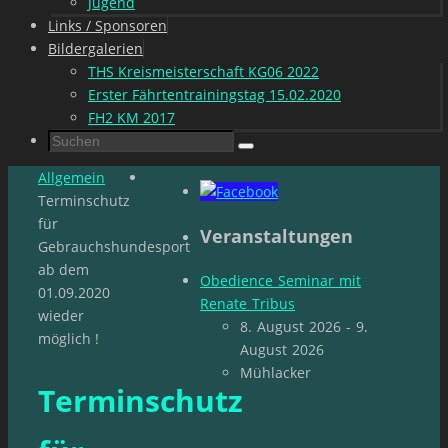
Jugend
Links / Sponsoren
Bildergalerien
THS Kreismeisterschaft KG06 2022
Erster Fährtentrainingstag 15.02.2020
FH2 KM 2017
Suchen
Suchen
nach:
Start
Allgemein
Terminschutz
für
Veranstaltungen
Gebrauchshundesport
ab dem
Obedience Seminar mit
01.09.2020
Renate Tribus
wieder
8. August 2026 - 9.
möglich !
August 2026
Mühlacker
Terminschutz