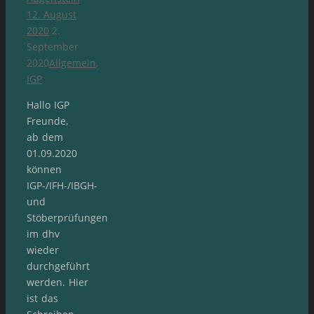
12. August
2020
2.
September
2020
Allgemein
,
IGP
Hallo IGP
Freunde,
ab dem
01.09.2020
können
IGP-/IFH-/IBGH-
und
Stöberprüfungen
im dhv
wieder
durchgeführt
werden. Hier
ist das