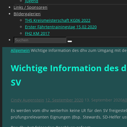
Jugend
Links / Sponsoren
Bildergalerien
THS Kreismeisterschaft KG06 2022
Erster Fährtentrainingstag 15.02.2020
FH2 KM 2017
Suchen
Suchen
nach:
Start
Allgemein
Wichtige Information des dhv zum Umgang mit d
Wichtige Information des
SV
Cindy Augenstein
12. September 2020
13. September 2020
Al
Es werden vom dhv weiterhin keine LR für den SV freigestell
prüfungsrelevanten Eignungen (Bsp. Stewards, SD-Helfer us