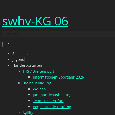
Zum
swhv-KG 06
Inhalt
springen
Enzkreis
Zum
Startseite
Inhalt
Jugend
springen
Hundesportarten
THS / Breitensport
Informationen Sportjahr 2026
Basisausbildung
Welpen
Junghundeausbildung
Team Test Prüfung
Begleithunde-Prüfung
Agility