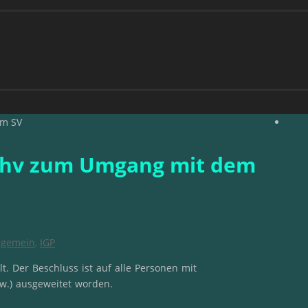
em SV
 dhv zum Umgang mit dem
lgemein
,
IGP
t. Der Beschluss ist auf alle Personen mit
w.) ausgeweitet worden.