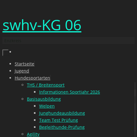
Zum
swhv-KG 06
Inhalt
springen
Enzkreis
Zum
Startseite
Inhalt
Jugend
springen
Hundesportarten
THS / Breitensport
Informationen Sportjahr 2026
Basisausbildung
Welpen
Junghundeausbildung
Team Test Prüfung
Begleithunde-Prüfung
Agility