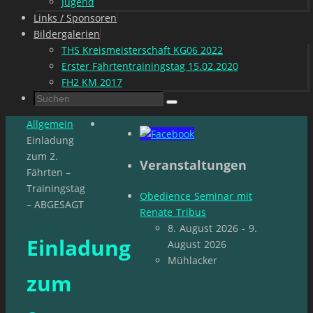
Jugend
Links / Sponsoren
Bildergalerien
THS Kreismeisterschaft KG06 2022
Erster Fährtentrainingstag 15.02.2020
FH2 KM 2017
Suchen
Suchen
nach:
Start
Allgemein
Einladung
zum 2.
Veranstaltungen
Fährten –
Trainingstag
Obedience Seminar mit
– ABGESAGT
Renate Tribus
8. August 2026 - 9.
Einladung
August 2026
Mühlacker
zum