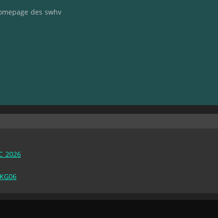
 Homepage des swhv
C 2026
 KG06