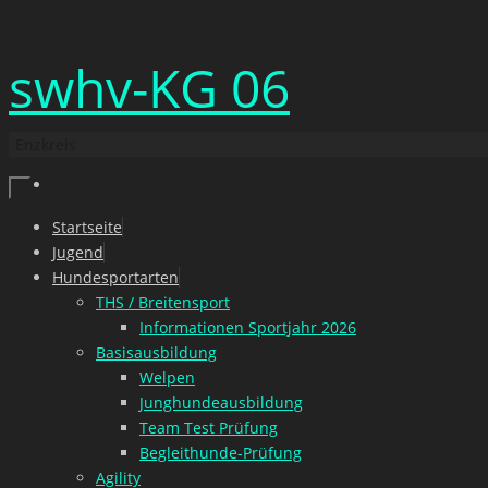
Zum
swhv-KG 06
Inhalt
springen
Enzkreis
Zum
Startseite
Inhalt
Jugend
springen
Hundesportarten
THS / Breitensport
Informationen Sportjahr 2026
Basisausbildung
Welpen
Junghundeausbildung
Team Test Prüfung
Begleithunde-Prüfung
Agility