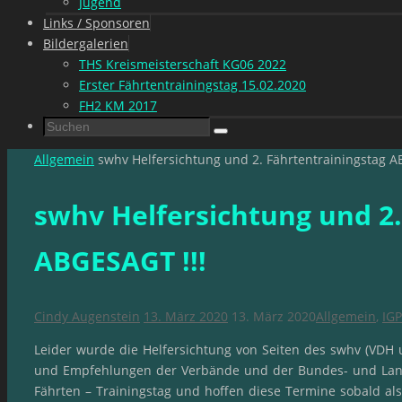
Jugend
Links / Sponsoren
Bildergalerien
THS Kreismeisterschaft KG06 2022
Erster Fährtentrainingstag 15.02.2020
FH2 KM 2017
Suchen
Suchen
nach:
Start
Allgemein
swhv Helfersichtung und 2. Fährtentrainingstag A
swhv Helfersichtung und 2.
ABGESAGT !!!
Cindy Augenstein
13. März 2020
13. März 2020
Allgemein
,
IGP
Leider wurde die Helfersichtung von Seiten des swhv (VDH 
und Empfehlungen der Verbände und der Bundes- und Land
Fährten – Trainingstag und hoffen diese Termine sobald al